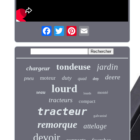
tondeuse
jardin
chargeur
deere
duty
moteur
pneu
quad
dety
lourd
seau
monté
lourds
tracteurs
compact
tracteur
galvanisé
remorque
attelage
devoir