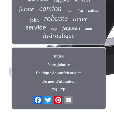
supports
fourches
ferme
camion
palette
lien
fléau
robuste
acier
john
service
ferguson
outil
large
hydraulique
Index
Nous joindre
Politique de confidentialité
Termes d'utilisation
EN
FR