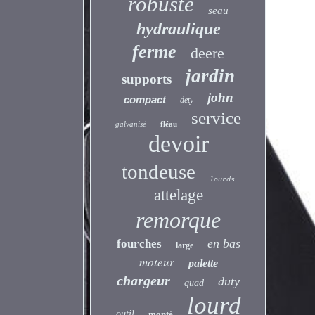
robuste
seau
hydraulique
ferme
deere
jardin
supports
john
compact
dety
service
galvanisé
fléau
devoir
tondeuse
lourds
attelage
remorque
en bas
fourches
large
moteur
palette
chargeur
duty
quad
lourd
outil
monté