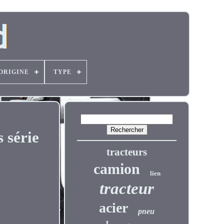
'ORIGINE
TYPE
 série
tracteurs
camion
lien
tracteur
acier
pneu