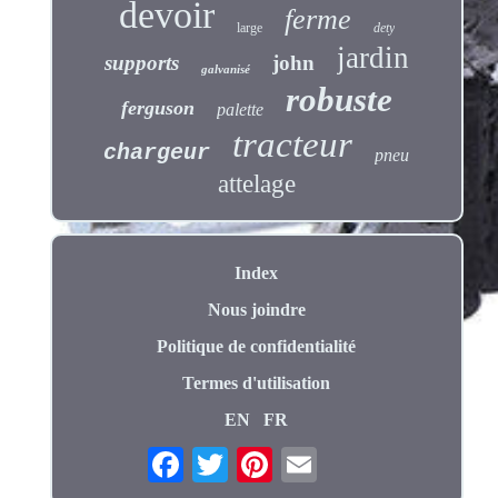
devoir
ferme
large
dety
jardin
supports
john
galvanisé
robuste
ferguson
palette
tracteur
chargeur
pneu
attelage
Index
Nous joindre
Politique de confidentialité
Termes d'utilisation
EN
FR