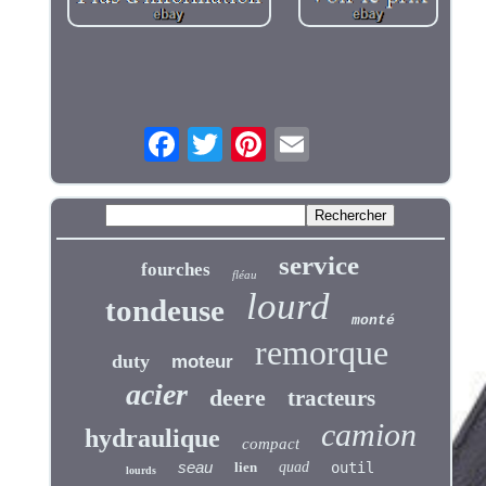
service
fourches
fléau
lourd
tondeuse
monté
remorque
duty
moteur
acier
deere
tracteurs
camion
hydraulique
compact
seau
lien
quad
outil
lourds