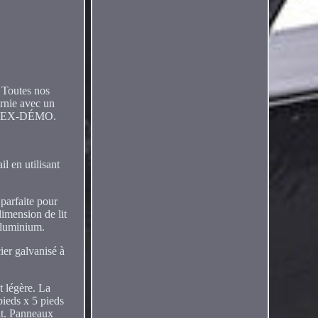
 Toutes nos
rnie avec un
, EX-DÉMO.
 en utilisant
parfaite pour
imension de lit
aluminium.
ier galvanisé à
t légère. La
pieds x 5 pieds
it. Panneaux