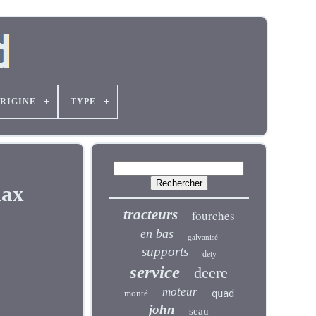
ORIGINE
TYPE
max
tracteurs
fourches
en bas
galvanisé
supports
dety
service
deere
moteur
monté
quad
john
seau