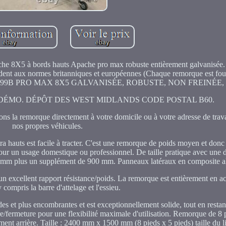
he 8X5 à bords hauts Apache pro max robuste entièrement galvanisée.
ent aux normes britanniques et européennes (Chaque remorque est fou
IÈRE 99B PRO MAX 8X5 GALVANISÉE, ROBUSTE, NON FREINÉE
DÉMO. DÉPÔT DES WEST MIDLANDS CODE POSTAL B60.
morque directement à votre domicile ou à votre adresse de travail
nos propres véhicules.
hauts est facile à tracter. C'est une remorque de poids moyen et donc 
ur un usage domestique ou professionnel. De taille pratique avec une d
300 mm plus un supplément de 900 mm. Panneaux latéraux en composite 
 excellent rapport résistance/poids. La remorque est entièrement en ac
 compris la barre d'attelage et l'essieu.
des et plus encombrantes et est exceptionnellement solide, tout en restan
re/fermeture pour une flexibilité maximale d'utilisation. Remorque de 8 
nt arrière. Taille : 2400 mm x 1500 mm (8 pieds x 5 pieds) taille du l