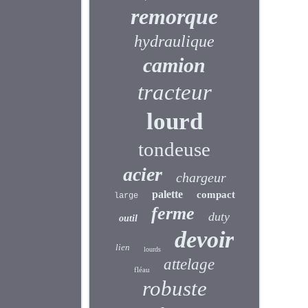
remorque
hydraulique
camion
tracteur
lourd
tondeuse
acier
chargeur
palette
compact
large
ferme
duty
outil
devoir
lien
lourds
attelage
fléau
robuste