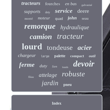
tracteurs
fourches
en bas
galvanisé
service
deere
supports
dety
john
moteur
seau
monté
quad
remorque
hydraulique
tracteur
camion
lourd
tondeuse
acier
chargeur
palette
compact
outil
large
devoir
ferme
duty
lien
lourds
robuste
attelage
fléau
jardin
pneu
Index