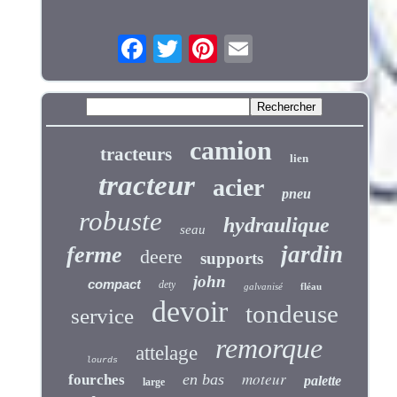
camion
tracteurs
lien
tracteur
acier
pneu
robuste
hydraulique
seau
jardin
ferme
deere
supports
john
compact
dety
galvanisé
fléau
devoir
tondeuse
service
remorque
attelage
lourds
moteur
en bas
fourches
palette
large