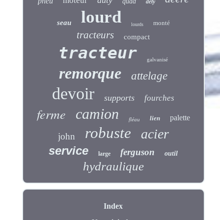
duty
moteur
pneu
quad
dety
lourd
seau
monté
lourds
tracteurs
compact
tracteur
galvanisé
remorque
attelage
devoir
supports
fourches
ferme
camion
palette
lien
fléau
robuste
acier
john
service
ferguson
outil
large
hydraulique
Index