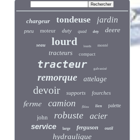
tondeuse
jardin
chargeur
deere
duty
moteur
pneu
quad
dety
lourd
seau
monté
lourds
tracteurs
compact
tracteur
galvanisé
remorque
attelage
devoir
supports
fourches
ferme
camion
palette
lien
fléau
robuste
acier
john
service
ferguson
outil
large
hydraulique