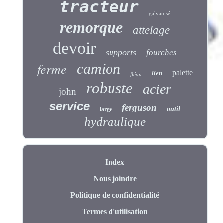
tracteur
galvanisé
remorque
attelage
devoir
supports
fourches
ferme
camion
palette
lien
fléau
robuste
acier
john
service
ferguson
outil
large
hydraulique
Index
Nous joindre
Politique de confidentialité
Termes d'utilisation