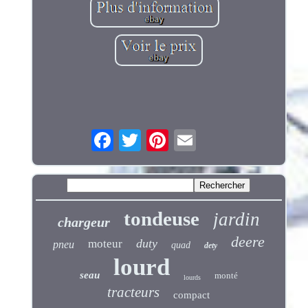
tondeuse
jardin
chargeur
deere
duty
moteur
pneu
quad
dety
lourd
seau
monté
lourds
tracteurs
compact