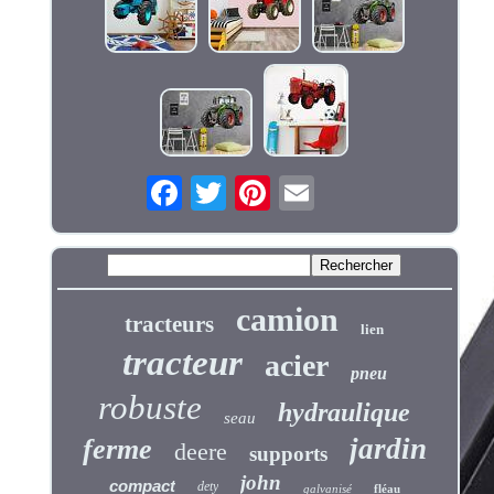
camion
tracteurs
lien
tracteur
acier
pneu
robuste
hydraulique
seau
jardin
ferme
deere
supports
john
compact
dety
galvanisé
fléau