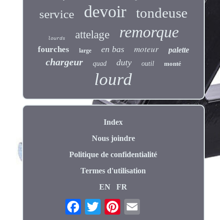
devoir
tondeuse
service
remorque
attelage
lourds
moteur
en bas
fourches
palette
large
chargeur
duty
quad
outil
monté
lourd
Index
Nous joindre
Politique de confidentialité
Termes d'utilisation
EN
FR