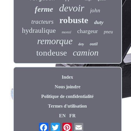
devoir
ferme
john
robuste
tracteurs
duty
hydraulique
chargeur
pneu
monté
remorque
outil
dety
camion
tondeuse
Index
Nous joindre
Politique de confidentialité
Termes d'utilisation
EN
FR