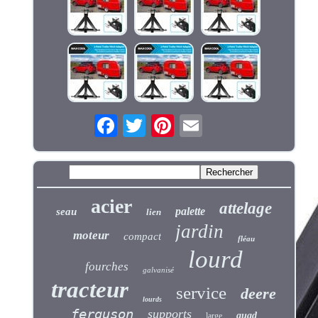
acier
attelage
palette
seau
lien
jardin
moteur
compact
fléau
lourd
fourches
galvanisé
tracteur
service
deere
lourds
ferguson
supports
quad
large