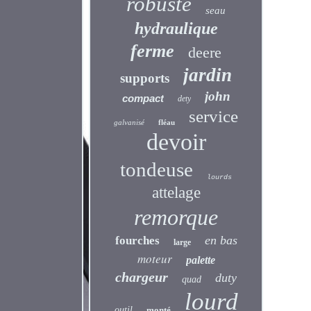
robuste
seau
hydraulique
ferme
deere
jardin
supports
john
compact
dety
service
galvanisé
fléau
devoir
tondeuse
lourds
attelage
remorque
en bas
fourches
large
moteur
palette
chargeur
duty
quad
lourd
outil
monté