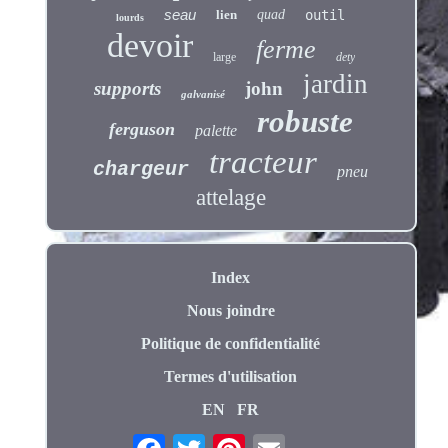
seau
lien
quad
outil
lourds
devoir
ferme
large
dety
jardin
supports
john
galvanisé
robuste
ferguson
palette
tracteur
chargeur
pneu
attelage
Index
Nous joindre
Politique de confidentialité
Termes d'utilisation
EN
FR