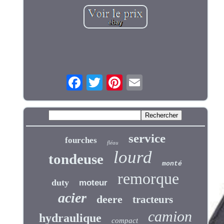
service
fourches
fléau
lourd
tondeuse
monté
remorque
duty
moteur
acier
deere
tracteurs
camion
hydraulique
compact