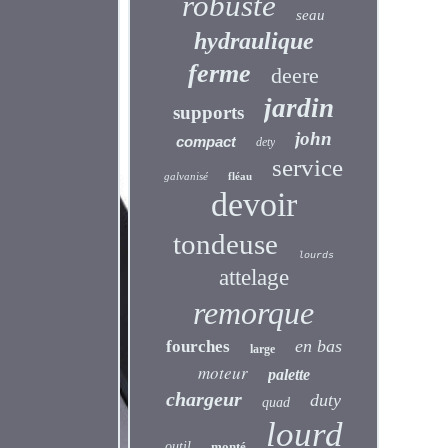
robuste
seau
hydraulique
ferme
deere
jardin
supports
john
compact
dety
service
galvanisé
fléau
devoir
tondeuse
lourds
attelage
remorque
en bas
fourches
large
moteur
palette
chargeur
duty
quad
lourd
outil
monté