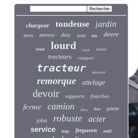
tondeuse
jardin
chargeur
deere
duty
moteur
pneu
quad
dety
lourd
seau
monté
lourds
tracteurs
compact
tracteur
galvanisé
remorque
attelage
devoir
supports
fourches
ferme
camion
palette
lien
fléau
robuste
acier
john
service
ferguson
outil
large