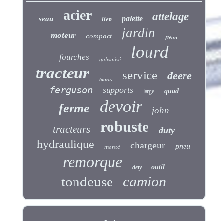
acier
attelage
palette
seau
lien
jardin
moteur
compact
fléau
lourd
fourches
galvanisé
tracteur
service
deere
lourds
ferguson
supports
quad
large
devoir
ferme
john
robuste
tracteurs
duty
hydraulique
chargeur
pneu
monté
remorque
outil
dety
camion
tondeuse