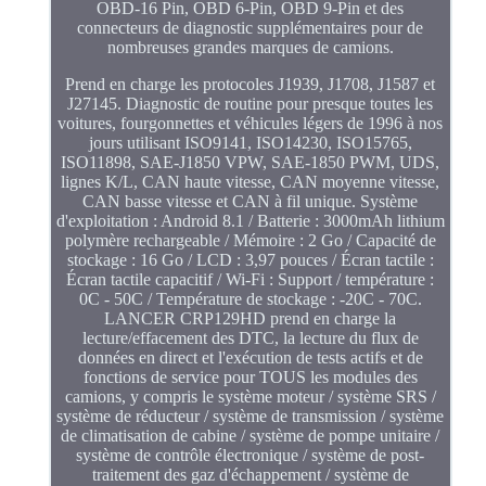
OBD-16 Pin, OBD 6-Pin, OBD 9-Pin et des
connecteurs de diagnostic supplémentaires pour de
nombreuses grandes marques de camions.
Prend en charge les protocoles J1939, J1708, J1587 et
J27145. Diagnostic de routine pour presque toutes les
voitures, fourgonnettes et véhicules légers de 1996 à nos
jours utilisant ISO9141, ISO14230, ISO15765,
ISO11898, SAE-J1850 VPW, SAE-1850 PWM, UDS,
lignes K/L, CAN haute vitesse, CAN moyenne vitesse,
CAN basse vitesse et CAN à fil unique. Système
d'exploitation : Android 8.1 / Batterie : 3000mAh lithium
polymère rechargeable / Mémoire : 2 Go / Capacité de
stockage : 16 Go / LCD : 3,97 pouces / Écran tactile :
Écran tactile capacitif / Wi-Fi : Support / température :
0C - 50C / Température de stockage : -20C - 70C.
LANCER CRP129HD prend en charge la
lecture/effacement des DTC, la lecture du flux de
données en direct et l'exécution de tests actifs et de
fonctions de service pour TOUS les modules des
camions, y compris le système moteur / système SRS /
système de réducteur / système de transmission / système
de climatisation de cabine / système de pompe unitaire /
système de contrôle électronique / système de post-
traitement des gaz d'échappement / système de