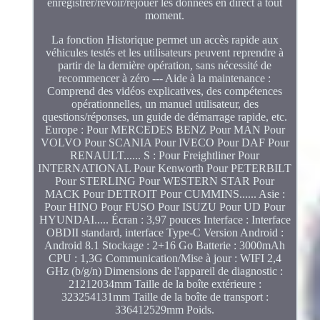
enregistrer/revoir/rejouer les données en direct à tout
moment.
La fonction Historique permet un accès rapide aux
véhicules testés et les utilisateurs peuvent reprendre à
partir de la dernière opération, sans nécessité de
recommencer à zéro --- Aide à la maintenance :
Comprend des vidéos explicatives, des compétences
opérationnelles, un manuel utilisateur, des
questions/réponses, un guide de démarrage rapide, etc.
Europe : Pour MERCEDES BENZ Pour MAN Pour
VOLVO Pour SCANIA Pour IVECO Pour DAF Pour
RENAULT...... S : Pour Freightliner Pour
INTERNATIONAL Pour Kenworth Pour PETERBILT
Pour STERLING Pour WESTERN STAR Pour
MACK Pour DETROIT Pour CUMMINS...... Asie :
Pour HINO Pour FUSO Pour ISUZU Pour UD Pour
HYUNDAI..... Écran : 3,97 pouces Interface : Interface
OBDII standard, interface Type-C Version Android :
Android 8.1 Stockage : 2+16 Go Batterie : 3000mAh
CPU : 1,3G Communication/Mise à jour : WIFI 2,4
GHz (b/g/n) Dimensions de l'appareil de diagnostic :
21212034mm Taille de la boîte extérieure :
323254131mm Taille de la boîte de transport :
336412529mm Poids.