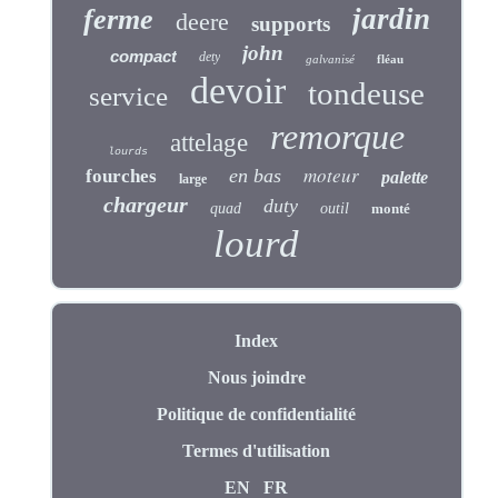
jardin
ferme
deere
supports
john
compact
dety
galvanisé
fléau
devoir
tondeuse
service
remorque
attelage
lourds
moteur
en bas
fourches
palette
large
chargeur
duty
quad
outil
monté
lourd
Index
Nous joindre
Politique de confidentialité
Termes d'utilisation
EN
FR