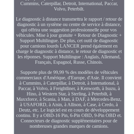
Cummins, Caterpillar, Detroit, International, Paccar,
Volvo, Peterbilt.
Le diagnostic à distance transmettra le rapport / retour de
diagnostic à un système ou centre de service à distance,
qui offrira une suggestion professionnelle pour vos
véhicules. Mise à jour gratuite + Retour de Diagnostic +
Support Multilingue. De plus, cet outil de diagnostic
pour camions lourds LANCER prend également en
charge le diagnostic à distance, le retour de diagnostic et
les réponses. Support Multilingue : Anglais, Allemand,
Français, Espagnol, Russe, Chinois.
Supporte plus de 99,99 % des modèles de véhicules
commerciaux d'Amérique, d'Europe, d'Asie. Il convient
à Cummins, à Caterpillar, à Detroit, à International, à
Paccar, à Volvo, à Freightliner, à Kenworth, à Isuzu, à
Hino, à Western Star, à Sterling, à Peterbilt, à
Maxxforce, à Scania, à Man, à DAF, à Mercedes-Benz,
à USAFORD, à Aisin, à Allison, à Case, à Credo, à
Deutz, etc. Le logiciel est en cours de développement
continu. Il y a OBD-16 Pin, 6-Pin OBD, 9-Pin OBD et.
Connecteurs de diagnostic supplémentaires pour de
nombreuses grandes marques de camions.