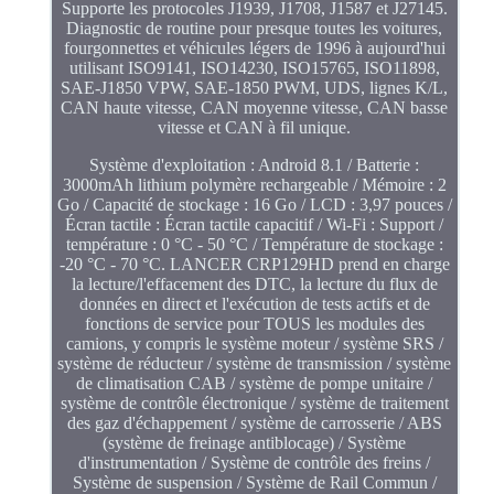
Supporte les protocoles J1939, J1708, J1587 et J27145.
Diagnostic de routine pour presque toutes les voitures,
fourgonnettes et véhicules légers de 1996 à aujourd'hui
utilisant ISO9141, ISO14230, ISO15765, ISO11898,
SAE-J1850 VPW, SAE-1850 PWM, UDS, lignes K/L,
CAN haute vitesse, CAN moyenne vitesse, CAN basse
vitesse et CAN à fil unique.
Système d'exploitation : Android 8.1 / Batterie :
3000mAh lithium polymère rechargeable / Mémoire : 2
Go / Capacité de stockage : 16 Go / LCD : 3,97 pouces /
Écran tactile : Écran tactile capacitif / Wi-Fi : Support /
température : 0 °C - 50 °C / Température de stockage :
-20 °C - 70 °C. LANCER CRP129HD prend en charge
la lecture/l'effacement des DTC, la lecture du flux de
données en direct et l'exécution de tests actifs et de
fonctions de service pour TOUS les modules des
camions, y compris le système moteur / système SRS /
système de réducteur / système de transmission / système
de climatisation CAB / système de pompe unitaire /
système de contrôle électronique / système de traitement
des gaz d'échappement / système de carrosserie / ABS
(système de freinage antiblocage) / Système
d'instrumentation / Système de contrôle des freins /
Système de suspension / Système de Rail Commun /