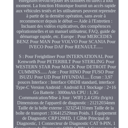
enregistrer/revoir/rejouer les données en direct à tout
moment. La fonction Historique fournit un accès rapide
aux véhicules testés et les utilisateurs peuvent reprendre
à partir de la dernière opération, sans avoir à
recommencer depuis le début --- Aide à l'Entretien :
Incluant des vidéos explicatives, des compétences
opérationnelles et un manuel utilisateur, FAQ, guide de
démarrage rapide, etc. Europe : Pour MERCEDES
BENZ Pour MAN Pour VOLVO Pour SCANIA Pour
IVECO Pour DAF Pour RENAULT......
S : Pour Freightliner Pour INTERNATIONAL Pour
Kenworth Pour PETERBILT Pour STERLING Pour
WESTERN STAR Pour MACK Pour DETROIT Pour
CUMMINS...... Asie : Pour HINO Pour FUSO Pour
ISUZU Pour UD Pour HYUNDAI..... Écran : 3,97
pouces Interface : Interface OBDII standard, interface
Type-C Version Android : Android 8.1 Stockage : 2+16
Go Batterie : 3000mAh CPU : 1,3G
Communication/Mise à Jour : WIFI 2,4 GHz (b/g/n)
Dimensions de l'appareil de diagnostic : 21212034mm
Taille de la boîte externe : 323254131mm Taille de la
boîte de transport : 336412529mm Poids. 1 Équipement
de Diagnostic CRP129HD, 1 Câble Principal de
Diagnostic, 1 Connecteur de Diagnostic CAT 9-PIN, 1