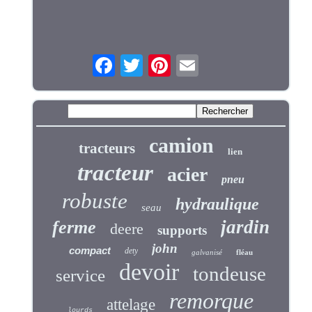
camion
tracteurs
lien
tracteur
acier
pneu
robuste
hydraulique
seau
jardin
ferme
deere
supports
john
compact
dety
galvanisé
fléau
devoir
tondeuse
service
remorque
attelage
lourds