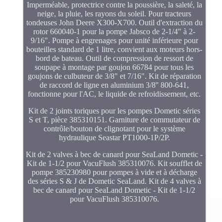
Imperméable, protectrice contre la poussière, la saleté, la
neige, la pluie, les rayons du soleil. Pour tracteurs
tondeuses John Deere X300-X700. Outil d'extraction du
rotor 660040-1 pour la pompe Jabsco de 2-1/4" à 2-
9/16". Pompe à engrenages pour unité inférieure pour
bouteilles standard de 1 litre, convient aux moteurs hors-
bord de bateau. Outil de compression de ressort de
soupape à montage par goujon 66784 pour tous les
goujons de culbuteur de 3/8" et 7/16". Kit de réparation
de raccord de ligne en aluminium 3/8'' 800-641,
fonctionne pour l'AC, le liquide de refroidissement, etc.
Kit de 2 joints toriques pour les pompes Dometic séries
S et T, pièce 385310151. Garniture de commutateur de
contrôle/bouton de clignotant pour le système
hydraulique Seastar PT1000-1P/2P.
Kit de 2 valves à bec de canard pour SeaLand Dometic -
Kit de 1-1/2 pour VacuFlush 385310076. Kit soufflet de
pompe 385230980 pour pompes à vide et à décharge
des séries S & J de Dometic SeaLand. Kit de 4 valves à
bec de canard pour SeaLand Dometic - Kit de 1-1/2
pour VacuFlush 385310076.