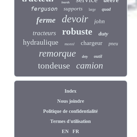
lourds
ferguson
supports
quad
large
devoir
ferme
john
robuste
tracteurs
duty
hydraulique
chargeur
pneu
monté
remorque
outil
dety
camion
tondeuse
Index
Nous joindre
Politique de confidentialité
Termes d'utilisation
EN
FR