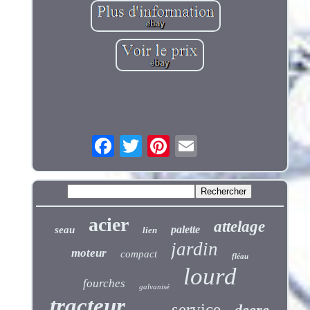
acier
attelage
palette
seau
lien
jardin
moteur
compact
fléau
lourd
fourches
galvanisé
tracteur
service
deere