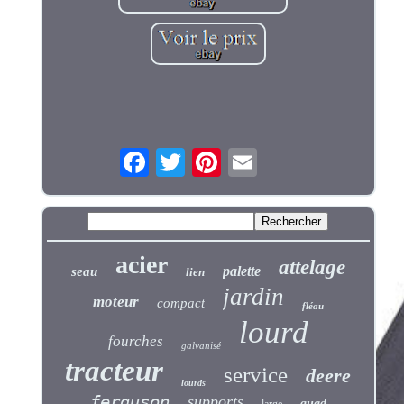
acier
attelage
palette
seau
lien
jardin
moteur
compact
fléau
lourd
fourches
galvanisé
tracteur
service
deere
lourds
ferguson
supports
quad
large