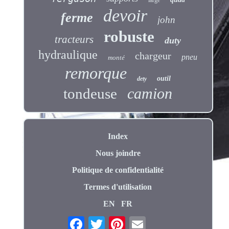
devoir
ferme
john
robuste
tracteurs
duty
hydraulique
chargeur
pneu
monté
remorque
outil
dety
camion
tondeuse
Index
Nous joindre
Politique de confidentialité
Termes d'utilisation
EN
FR