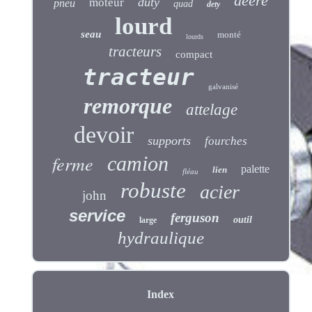
deere
duty
moteur
pneu
quad
dety
lourd
seau
monté
lourds
tracteurs
compact
tracteur
galvanisé
remorque
attelage
devoir
supports
fourches
ferme
camion
palette
lien
fléau
robuste
acier
john
service
ferguson
outil
large
hydraulique
Index