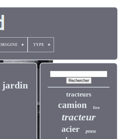
'ORIGINE
TYPE
 jardin
tracteurs
camion
lien
tracteur
acier
pneu