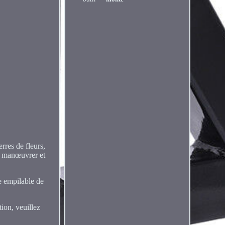
res de fleurs,
 à manœuvrer et
e empilable de
tion, veuillez