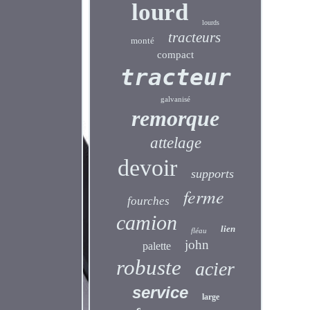
lourd
lourds
tracteurs
monté
compact
tracteur
galvanisé
remorque
attelage
devoir
supports
ferme
fourches
camion
lien
fléau
john
palette
robuste
acier
service
large