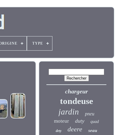
'ORIGINE
TYPE
chargeur
tondeuse
jardin
pneu
duty
moteur
quad
deere
seau
dety