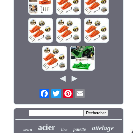
acier
attelage
palette
seau
lien