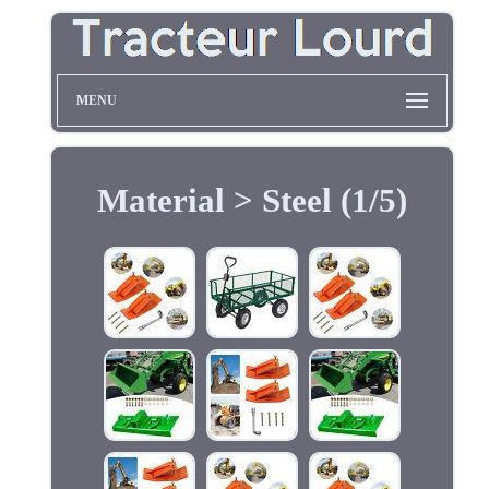
MENU
Material > Steel (1/5)