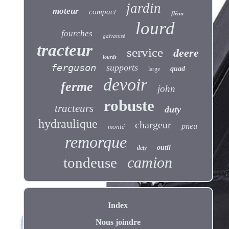
jardin
moteur
compact
fléau
lourd
fourches
galvanisé
tracteur
service
deere
lourds
ferguson
supports
quad
large
devoir
ferme
john
robuste
tracteurs
duty
hydraulique
chargeur
pneu
monté
remorque
outil
dety
camion
tondeuse
Index
Nous joindre